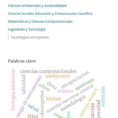
Ciencias Ambientales y Sostenibilidad
Ciencias Sociales, Educación y Comunicación Científica
Matemáticas y Ciencias Computacionales
Ingenierías y Tecnología
Tecnologías emergentes
Palabras clave
ciencias computacionales
biología molecular
encapsulacion
meliponini
rango de movimiento
salinidad
simbiosis
dieta
olivo
sistema nervioso central
nutrición
escarabajo errante
enzima
oleuropeína
morofología
biobot
biodiversidad
salud
interacción
arn
ética