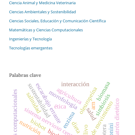
Ciencia Animal y Medicina Veterinaria
Ciencias Ambientales y Sostenibilidad
Ciencias Sociales, Educación y Comunicación Científica
Matemáticas y Ciencias Computacionales
Ingenierías y Tecnología
Tecnologías emergentes
Palabras clave
biomasa
interacción
escarabajo errante
sustentabilidad
oleuropeína
agricultura
morofología
ciencias computacionales
salinidad
simbiosis
patrón dietético
rango de movimiento
arn
ética
sistema nervioso central
salud
enzima
biobot
nutrición
dieta
olivo